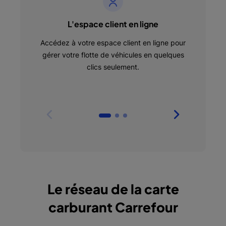
L'espace client en ligne
Accédez à votre espace client en ligne pour
Recevez
gérer votre flotte de véhicules en quelques
de
clics seulement.
automa
opt
Le réseau de la carte
carburant Carrefour