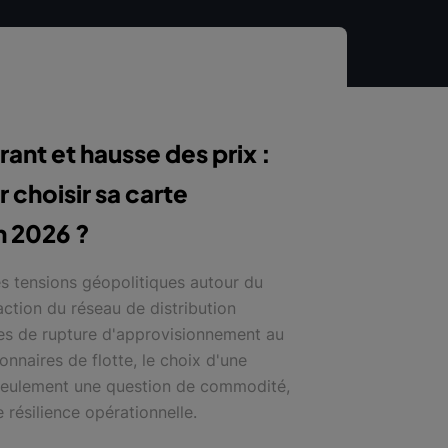
ant et hausse des prix :
r choisir sa carte
n 2026 ?
s tensions géopolitiques autour du
action du réseau de distribution
ues de rupture d'approvisionnement au
onnaires de flotte, le choix d'une
 seulement une question de commodité,
e résilience opérationnelle.