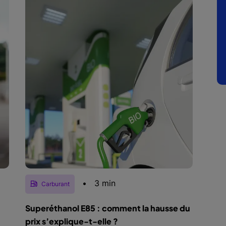
•
3 min
Carburant
Superéthanol E85 : comment la hausse du
prix s’explique-t-elle ?