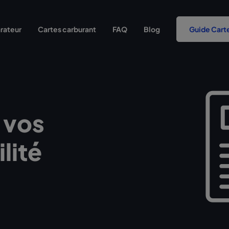
rateur
Cartes carburant
FAQ
Blog
Guide Cart
 vos
lité