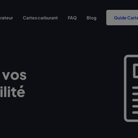
rateur
Cartes carburant
FAQ
Blog
Guide Cart
 vos
lité