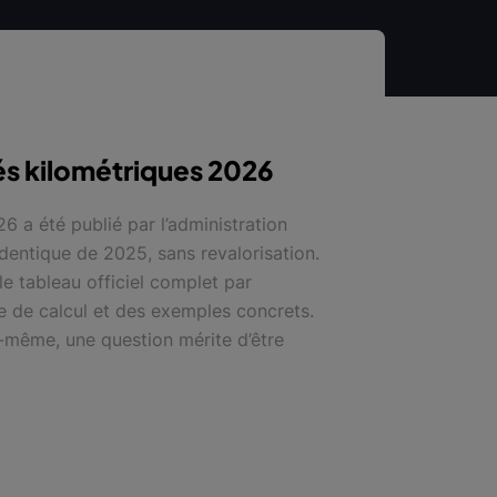
s kilométriques 2026
 a été publié par l’administration
l’identique de 2025, sans revalorisation.
e tableau officiel complet par
le de calcul et des exemples concrets.
-même, une question mérite d’être